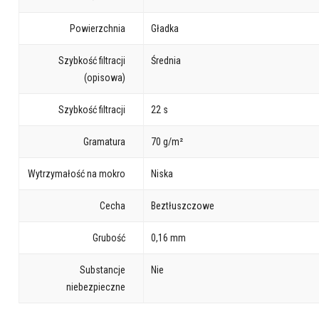
Powierzchnia
Gładka
Szybkość filtracji
Średnia
(opisowa)
Szybkość filtracji
22 s
Gramatura
70 g/m²
Wytrzymałość na mokro
Niska
Cecha
Beztłuszczowe
Grubość
0,16 mm
Substancje
Nie
niebezpieczne